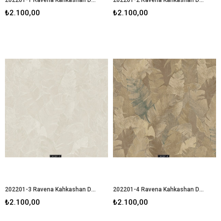
₺2.100,00
₺2.100,00
202201-3 Ravena Kahkashan Duvar Kağıdı
202201-4 Ravena Kahkashan Duvar Kağıdı
₺2.100,00
₺2.100,00