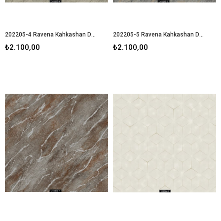
202205-4 Ravena Kahkashan Duvar Kağıdı
202205-5 Ravena Kahkashan Duvar Kağıdı
₺2.100,00
₺2.100,00