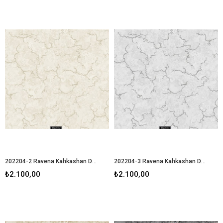
202204-2 Ravena Kahkashan Duvar Kağıdı
202204-3 Ravena Kahkashan Duvar Kağıdı
₺2.100,00
₺2.100,00