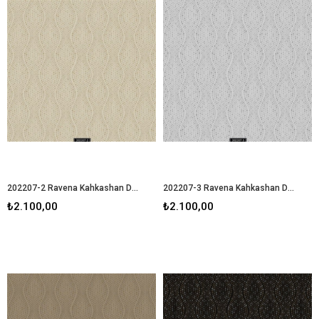
202207-2 Ravena Kahkashan Duvar Kağıdı
202207-3 Ravena Kahkashan Duvar Kağıdı
₺2.100,00
₺2.100,00