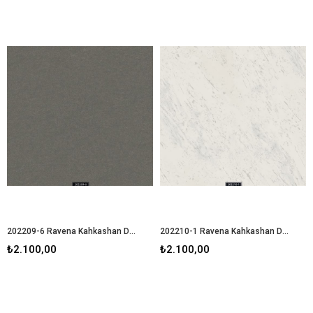
202209-6 Ravena Kahkashan Duvar Kağıdı
202210-1 Ravena Kahkashan Duvar Kağıdı
₺2.100,00
₺2.100,00