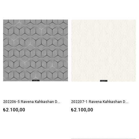
202206-5 Ravena Kahkashan Duvar Kağıdı
202207-1 Ravena Kahkashan Duvar Kağıdı
₺2.100,00
₺2.100,00