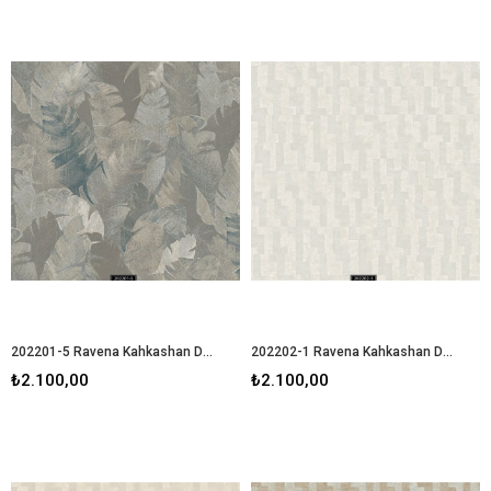
202201-5 Ravena Kahkashan Duvar Kağıdı
202202-1 Ravena Kahkashan Duvar Kağıdı
₺2.100,00
₺2.100,00