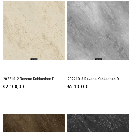
202210-2 Ravena Kahkashan Duvar Kağıdı
202210-3 Ravena Kahkashan Duvar Kağıdı
₺2.100,00
₺2.100,00